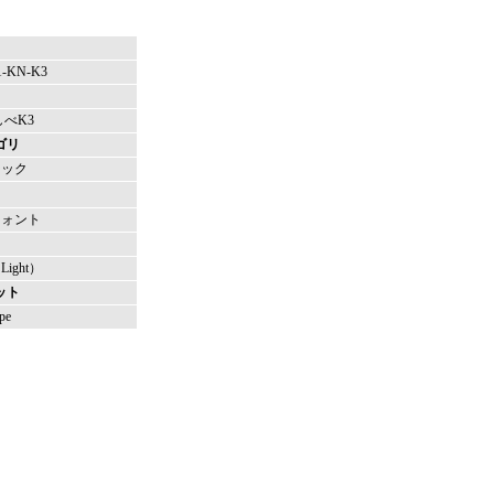
1-KN-K3
しべK3
ゴリ
シック
フォント
ight）
ット
pe