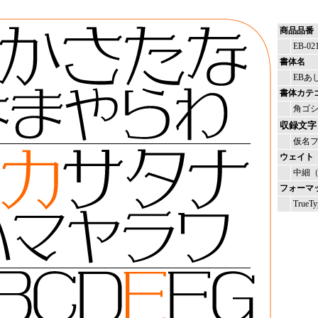
商品品番
EB-02
書体名
EBあ
書体カテ
角ゴ
収録文字
仮名
ウェイト
中細（L
フォーマ
TrueTy